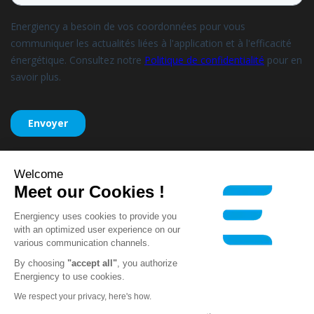
Welcome
Meet our Cookies !
Energiency uses cookies to provide you
with an optimized user experience on our
Energiency, tutti i diritti riservati
various communication channels.
–
Avvisi legali
–
Informativa sulla
Seguiteci
By choosing
"accept all"
, you authorize
privacy
Energiency to use cookies.
We respect your privacy, here's how.