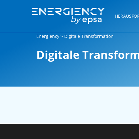
HERAUSFO
Energiency
>
Digitale Transformation
Digitale Transfor