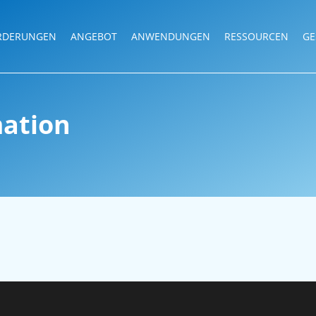
RDERUNGEN
ANGEBOT
ANWENDUNGEN
RESSOURCEN
GE
mation