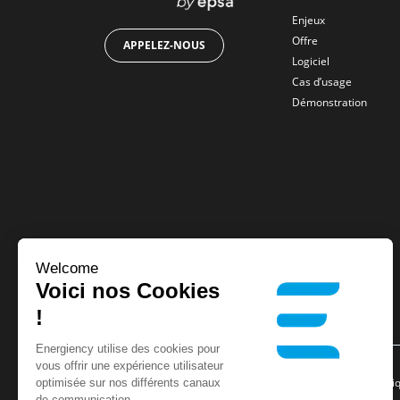
Enjeux
Offre
APPELEZ-NOUS
Logiciel
Cas d’usage
Démonstration
Welcome
Voici nos Cookies
!
Energiency utilise des cookies pour
vous offrir une expérience utilisateur
Energiency, tous droits réservés –
Mentions légales
–
Politi
optimisée sur nos différents canaux
de communication.