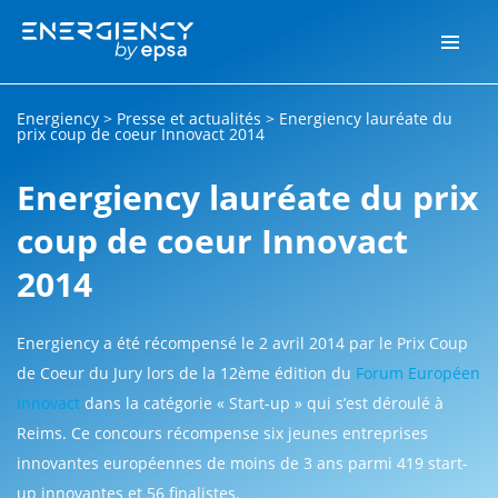
Energiency
>
Presse et actualités
>
Energiency lauréate du
prix coup de coeur Innovact 2014
Energiency lauréate du prix
coup de coeur Innovact
2014
Energiency a été récompensé le 2 avril 2014 par le Prix Coup
de Coeur du Jury lors de la 12ème édition du
Forum Européen
Innovact
dans la catégorie « Start-up » qui s’est déroulé à
Reims. Ce concours récompense six jeunes entreprises
innovantes européennes de moins de 3 ans parmi 419 start-
up innovantes et 56 finalistes.