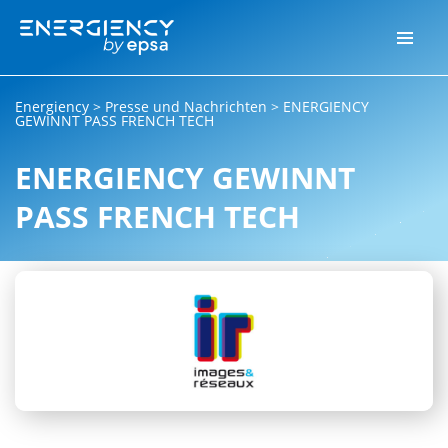
Energiency
>
Presse und Nachrichten
>
ENERGIENCY
GEWINNT PASS FRENCH TECH
ENERGIENCY GEWINNT
PASS FRENCH TECH