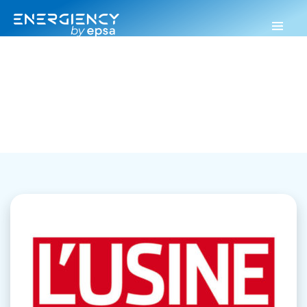
Energiency
>
Retombées presse
>
Page 3
Retombées presse