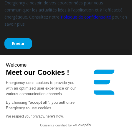
Welcome
Meet our Cookies !
Energiency uses cookies to provide you
with an optimized user experience on our
Energiency, todos los derechos
various communication channels.
reservados –
Avisos legales
–
Síguenos
By choosing
"accept all"
, you authorize
Política de privacidad
Energiency to use cookies.
We respect your privacy, here's how.
Consents certified by